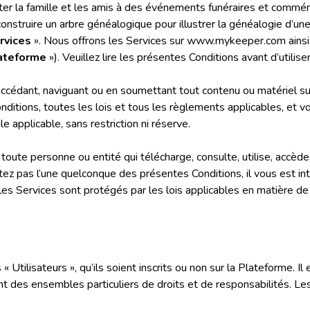
inviter la famille et les amis à des événements funéraires et comm
construire un arbre généalogique pour illustrer la généalogie d’une 
rvices
». Nous offrons les Services sur www.mykeeper.com ainsi
ateforme
»). Veuillez lire les présentes Conditions avant d’utilise
, accédant, naviguant ou en soumettant tout contenu ou matériel su
onditions, toutes les lois et tous les règlements applicables, et
e applicable, sans restriction ni réserve.
toute personne ou entité qui télécharge, consulte, utilise, accè
ez pas l’une quelconque des présentes Conditions, il vous est inte
es Services sont protégés par les lois applicables en matière de
 Utilisateurs », qu’ils soient inscrits ou non sur la Plateforme. Il
nt des ensembles particuliers de droits et de responsabilités. Les