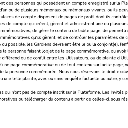
nt des personnes qui possèdent un compte enregistré sur la Pla
d’un ou de plusieurs mémoriaux ou mémoriaux vivants, ou ils peuv
itulaires de compte disposent de pages de profil dont ils contrôle
ires de compte qui créent, gèrent et administrent une ou plusie
ommémoratives, de gérer le contenu de ladite page, de permettre 
ommémoratives qu’ils gèrent, et de contrôler les paramètres de c
possible, les Gardiens devraient être le ou la conjoint(e), l’enfan
e la personne faisant l’objet de la page commémorative, ou avoir 
ifférend ou de conflit entre les Utilisateurs, ou de plainte d’Ut
en d’une page commémorative ou de tout contenu sur ladite page, 
 de la personne commémorée. Nous nous réservons le droit exclu
 ou une telle plainte, avec ou sans enquête factuelle ou autre, y c
 qui n’ont pas de compte inscrit sur la Plateforme. Les Invités 
atives ou télécharger du contenu à partir de celles-ci, sous rés