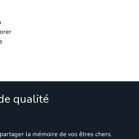
à
borer
e
e qualité
 partager la mémoire de vos êtres chers.